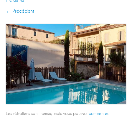
l’île de Ré
← Précédent
Les rétroliens sont fermés, mais vous pouvez
commenter
.