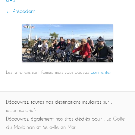
d’Aix
← Précédent
Les rétroliens sont fermés, mais vous pouvez
commenter
.
Découvrez toutes nos destinations insulaires sur :
www.insularis.fr
Découvrez également nos sites dédiés pour :
Le Golfe
du Morbihan
et
Belle-Ile en Mer