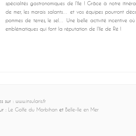
spécialités gastronomiques de l’île ! Grâce à notre itinéra
de mer, les marais salants… et vos équipes pourront découvr
pommes de terres, le sel… Une belle activité incentive où
emblématiques qui font la réputation de l’île de Ré !
es sur :
www.insularis.fr
ur :
Le Golfe du Morbihan
et
Belle-Ile en Mer