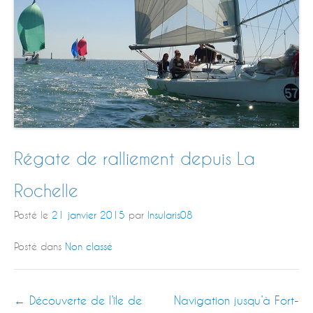
Régate de ralliement depuis La
Rochelle
Posté le
21 janvier 2015
par
Insularis08
Posté dans
Non classé
←
Découverte de l’île de
Navigation jusqu’à Fort-